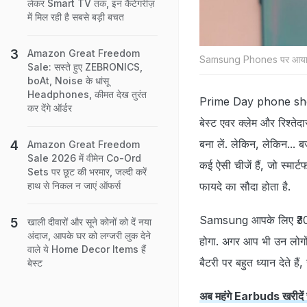
लेकर Smart TV तक, इन कैटेगरीज़
में मिल रही है सबसे बड़ी बचत
Amazon Great Freedom
Samsung Phones पर आया है 
Sale: सस्ते हुए ZEBRONICS,
boAt, Noise के धांसू
Headphones, कीमत देख तुरंत
Prime Day phone shoppi
कर देंगे ऑर्डर
बेस्‍ट एवर क्‍लेम और रिश्
बना लें. लेकिन, लेकिन... ब
Amazon Great Freedom
Sale 2026 में वीमेन Co-Ord
कई ऐसी चीजें हैं, जो स्‍मार
Sets पर छूट की भरमार, जल्दी करें
फायदे का सौदा होता है.
हाथ से निकल न जाएं ऑफर्स
Samsung आपके लिए ₹30,00
खाली दीवारों और सूने कोनों को दें नया
अंदाज, आपके घर को लग्जरी लुक देने
होगा. अगर आप भी उन लोगों
वाले ये Home Decor Items हैं
बैटरी पर बहुत ध्यान देते
बेस्ट
अब महंगे Earbuds खरीदें सस