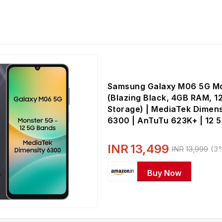
Samsung Galaxy M06 5G Mo
(Blazing Black, 4GB RAM, 
Storage) | MediaTek Dimens
6300 | AnTuTu 623K+ | 12 
Bands | 25W Fast Charging 
Gen OS Upgrades | 50MP 
INR
13,499
INR
13,999
(3%
| Without Charger
Buy Now