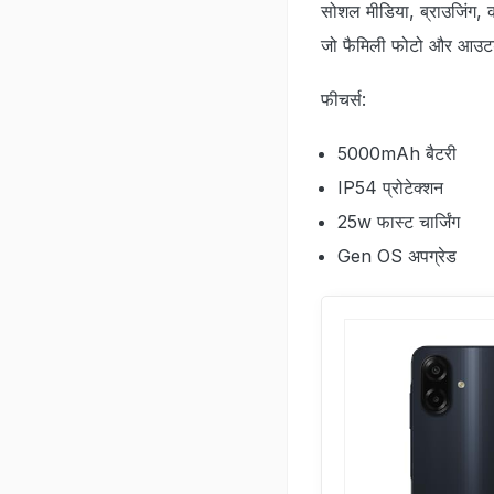
सोशल मीडिया, ब्राउजिंग, क
जो फैमिली फोटो और आउटडोर 
फीचर्स:
5000mAh बैटरी
IP54 प्रोटेक्‍शन
25w फास्‍ट चार्जिंग
Gen OS अपग्रेड