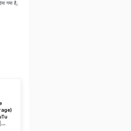
िया गया है,
e
rage)
uTu
|
ery |