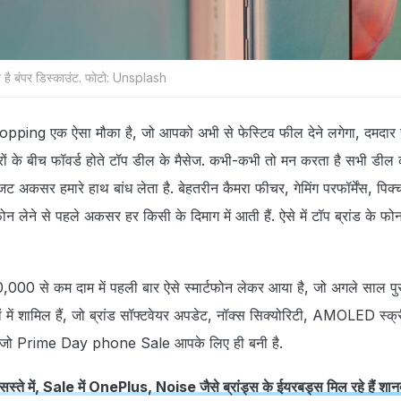
बंपर डिस्‍काउंट. फोटो: Unsplash
ng एक ऐसा मौका है, जो आपको अभी से फेस्टिव फील देने लगेगा, दमदार 
‍तेदारों के बीच फॉवर्ड होते टॉप डील के मैसेज. कभी-कभी तो मन करता है सभी डी
जट अकसर हमारे हाथ बांध लेता है. बेहतरीन कैमरा फीचर, गेमिंग परफॉर्मेंस, पिक्‍च
्टफोन लेने से पहले अकसर हर किसी के दिमाग में आती हैं. ऐसे में टॉप ब्रांड के फ
0 से कम दाम में पहली बार ऐसे स्मार्टफोन लेकर आया है, जो अगले साल पुरा
 में शामिल हैं, जो ब्रांड सॉफ्टवेयर अपडेट, नॉक्स सिक्योरिटी, AMOLED स्क्
 हैं, जो Prime Day phone Sale आपके लिए ही बनी है.
्ते में, Sale में OnePlus, Noise जैसे ब्रांड्स के ईयरबड्स मिल रहे हैं शानदा