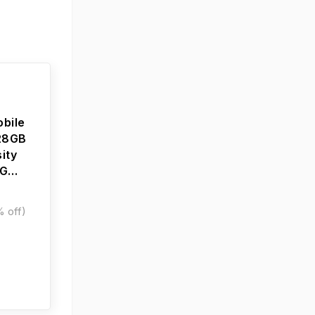
bile
128GB
ity
5G
| 4
Camera
 off)