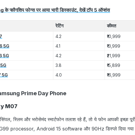
्लैगशिप फोन्स पर आया भारी डिस्काउंट, देखें टॉप 5 ऑप्शंस
रेटिंग
कीमत
7
4.2
₹10,999
6 5G
4.1
₹13,999
6 5G
4.2
₹21,999
 5G
3.8
₹15,899
7 5G
4.0
₹16,999
टॉप Samsung Prime Day Phone
xy M07
ंपल, स्लिम और भरोसेमंद स्‍मार्टफोन तलाश रहे हैं, तो ये फोन आपकी इच्‍छा प
 G99 processor, Android 15 software और 90Hz डिस्‍प्‍ले दिया गया ह