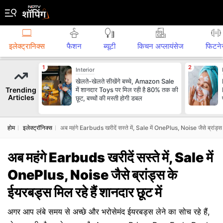
इलेक्ट्रानिक्स
फैशन
ब्‍यूटी
किचन अप्लायंसेज
फिटने
Interior
खेलते-खेलते सीखेंगे बच्चे, Amazon Sale
Trending
में शानदार Toys पर मिल रही है 80% तक की
Articles
छूट, बच्चों की मस्ती होगी डबल
होम
इलेक्ट्रॉनिक्स
अब महंगे Earbuds खरीदें सस्ते में, Sale में OnePlus, Noise जैसे ब्रांड्स क
अब महंगे Earbuds खरीदें सस्ते में, Sale में
OnePlus, Noise जैसे ब्रांड्स के
ईयरबड्स मिल रहे हैं शानदार छूट में
अगर आप लंबे समय से अच्छे और भरोसेमंद ईयरबड्स लेने का सोच रहे हैं,