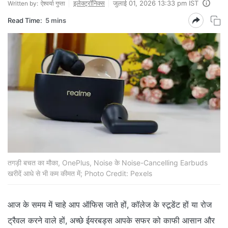
इलेक्ट्रॉनिक्स
जुलाई 01, 2026 13:33 pm IST
Written by:
ऐश्वर्या गुप्ता
Read Time:
5 mins
तगड़ी बचत का मौका, OnePlus, Noise के Noise-Cancelling Earbuds
खरीदें आधे से भी कम कीमत में; Photo Credit: Pexels
आज के समय में चाहे आप ऑफिस जाते हों, कॉलेज के स्टूडेंट हों या रोज
ट्रैवल करने वाले हों, अच्छे ईयरबड्स आपके सफर को काफी आसान और