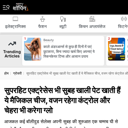
इलेक्ट्रानिक्स
फैशन
ब्‍यूटी
किचन अप्लायंसेज
फिटने
Beauty
काले अंडरआर्म्स से कुछ ही दिनों में पाएं
Trending
छुटकारा, बिना ज्यादा खर्च किए अपनाएं ये
Articles
स्किनकेयर टिप्स और आसान उपाय
होम
ग्रोसरी
सुपरहिट एक्ट्रेसेस भी सुबह खाली पेट खाती हैं ये मैजिकल चीज, वजन रहेगा कंट्रोल और
सुपरहिट एक्ट्रेसेस भी सुबह खाली पेट खाती हैं
ये मैजिकल चीज, वजन रहेगा कंट्रोल और
चेहरा भी करेगा ग्लो
आजकल कई बॉलीवुड सेलेब्स अपनी सुबह की शुरुआत एक चम्मच घी से