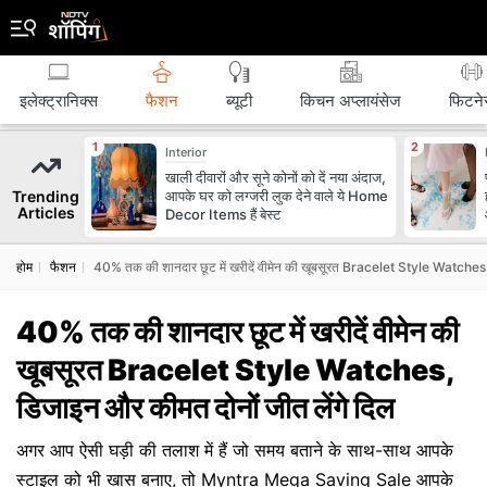
इलेक्ट्रानिक्स
फैशन
ब्‍यूटी
किचन अप्लायंसेज
फिटने
Interior
खाली दीवारों और सूने कोनों को दें नया अंदाज,
Trending
आपके घर को लग्जरी लुक देने वाले ये Home
Articles
Decor Items हैं बेस्ट
होम
फैशन
40% तक की शानदार छूट में खरीदें वीमेन की खूबसूरत Bracelet Style Watches, 
40% तक की शानदार छूट में खरीदें वीमेन की
खूबसूरत Bracelet Style Watches,
डिजाइन और कीमत दोनों जीत लेंगे दिल
अगर आप ऐसी घड़ी की तलाश में हैं जो समय बताने के साथ-साथ आपके
स्टाइल को भी खास बनाए, तो Myntra Mega Saving Sale आपके