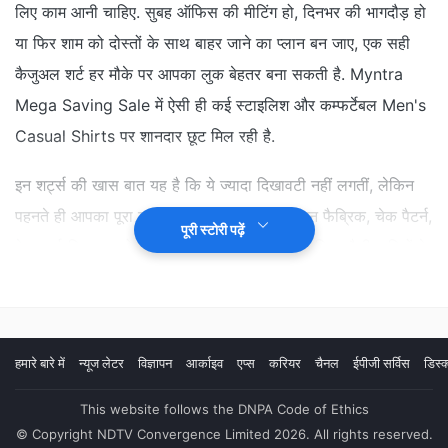
लिए काम आनी चाहिए. सुबह ऑफिस की मीटिंग हो, दिनभर की भागदौड़ हो
या फिर शाम को दोस्तों के साथ बाहर जाने का प्लान बन जाए, एक सही
कैजुअल शर्ट हर मौके पर आपका लुक बेहतर बना सकती है. Myntra
Mega Saving Sale में ऐसी ही कई स्टाइलिश और कम्फर्टेबल Men's
Casual Shirts पर शानदार छूट मिल रही है.
इन शर्ट्स की खास बात यह है कि ये ज्यादा दिखावटी नहीं लगतीं, लेकिन
पहनते ही आपका पूरा लुक बेहतर नजर आता है. कॉटन फैब्रिक, चेक पैटर्न,
पूरी स्टोरी पढ़ें
टेक्सचर्ड डिजाइन, रोल-अप स्लीव्स और आरामदायक फिट जैसी खूबियों के
साथ ये शर्ट्स जींस, चिनो या ट्राउजर किसी के साथ भी आसानी से मैच हो
जाती हैं. अगर आप अपनी रोजमर्रा की वॉर्डरोब को थोड़ा नया और
स्टाइलिश बनाना चाहते हैं, तो ये ऑप्शन जरूर देखने लायक हैं.
हमारे बारे में
न्यूज लेटर
विज्ञापन
आर्काइव
एप्स
करियर
चैनल
ईपीजी सर्विस
डिस्क
This website follows the DNPA Code of Ethics
© Copyright NDTV Convergence Limited 2026. All rights reserved.