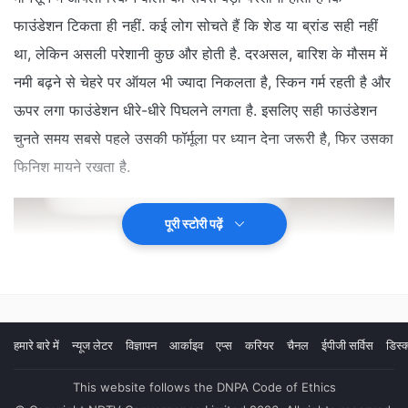
फाउंडेशन टिकता ही नहीं. कई लोग सोचते हैं कि शेड या ब्रांड सही नहीं
था, लेकिन असली परेशानी कुछ और होती है. दरअसल, बारिश के मौसम में
नमी बढ़ने से चेहरे पर ऑयल भी ज्यादा निकलता है, स्किन गर्म रहती है और
ऊपर लगा फाउंडेशन धीरे-धीरे पिघलने लगता है. इसलिए सही फाउंडेशन
चुनते समय सबसे पहले उसकी फॉर्मूला पर ध्यान देना जरूरी है, फिर उसका
फिनिश मायने रखता है.
पूरी स्टोरी पढ़ें
हमारे बारे में
न्यूज लेटर
विज्ञापन
आर्काइव
एप्स
करियर
चैनल
ईपीजी सर्विस
डिस्क
This website follows the DNPA Code of Ethics