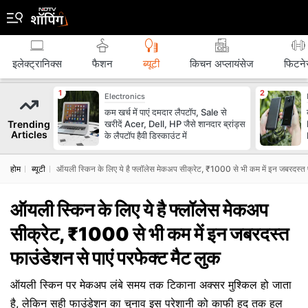
इलेक्ट्रानिक्स
फैशन
ब्‍यूटी
किचन अप्लायंसेज
फिटने
Electronics
कम खर्च में पाएं दमदार लैपटॉप, Sale से
Trending
खरीदें Acer, Dell, HP जैसे शानदार ब्रांड्स
Articles
के लैपटॉप हैवी डिस्काउंट में
होम
ब्‍यूटी
ऑयली स्किन के लिए ये है फ्लॉलेस मेकअप सीक्रेट, ₹1000 से भी कम में इन जबरदस्त फ
ऑयली स्किन के लिए ये है फ्लॉलेस मेकअप
सीक्रेट, ₹1000 से भी कम में इन जबरदस्त
फाउंडेशन से पाएं परफेक्ट मैट लुक
ऑयली स्किन पर मेकअप लंबे समय तक टिकाना अक्सर मुश्किल हो जाता
है, लेकिन सही फाउंडेशन का चुनाव इस परेशानी को काफी हद तक हल