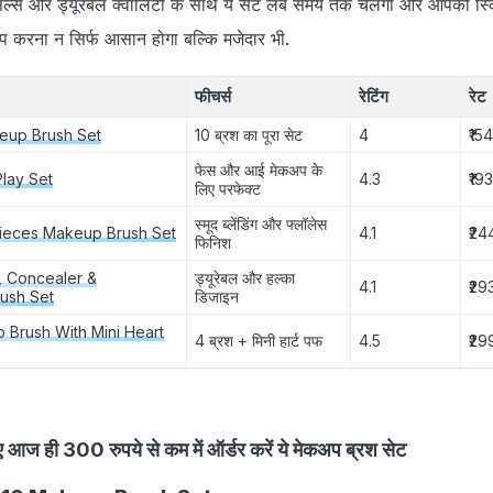
रिसल्स और ड्यूरेबल क्वालिटी के साथ ये सेट लंबे समय तक चलेगा और आपकी स्
अप करना न सिर्फ आसान होगा बल्कि मजेदार भी.
फीचर्स
रेटिंग
रेट
eup Brush Set
10 ब्रश का पूरा सेट
4
₹154
फेस और आई मेकअप के
Play Set
4.3
₹193
लिए परफेक्ट
स्मूद ब्लेंडिंग और फ्लॉलेस
Pieces Makeup Brush Set
4.1
₹24
फिनिश
, Concealer &
ड्यूरेबल और हल्का
4.1
₹29
ush Set
डिजाइन
 Brush With Mini Heart
4 ब्रश + मिनी हार्ट पफ
4.5
₹29
 आज ही 300 रुपये से कम में ऑर्डर करें ये मेकअप ब्रश सेट