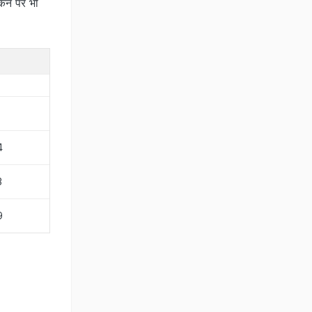
किन पर भी
4
3
9