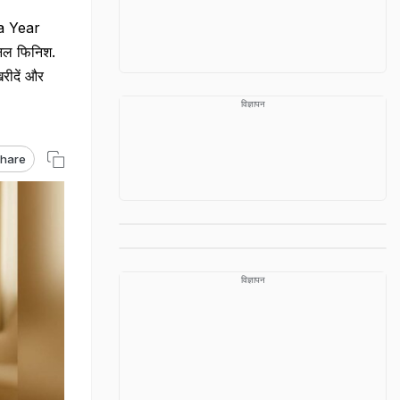
ra Year
शनल फिनिश.
खरीदें और
विज्ञापन
hare
विज्ञापन