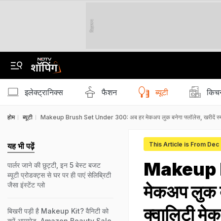
विज्ञापन
इलेक्ट्रानिक्स
फैशन
ब्‍यूटी
किचन
होम
ब्‍यूटी
Makeup Brush Set Under ₹300: अब हर मेकअप लुक बनेगा फ्लॉलेस, खरीदें स्मूद ब
This Article is From Dec
यह भी पढ़ें
Makeup B
पार्लर जाने की छुट्टी, इन 5 बेस्ट बजट
ब्यूटी प्रोडक्ट्स से घर पर ही पाएं सेलिब्रिटी
जैसा इंस्टेंट ग्लो
मेकअप लुक बन
क्वालिटी मे
बिखरी पड़ी है Makeup Kit? वैनिटी को
करें अपग्रेड, Amazon Beauty Sale