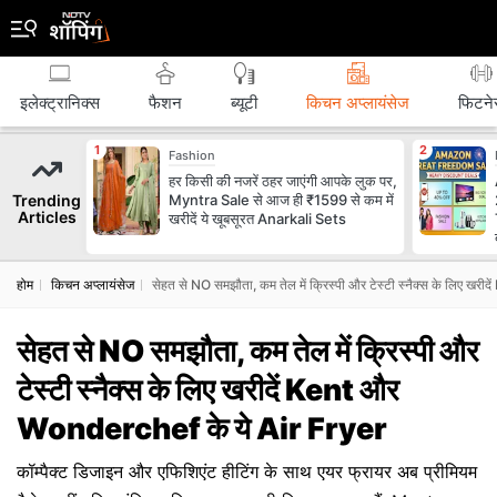
इलेक्ट्रानिक्स
फैशन
ब्‍यूटी
किचन अप्लायंसेज
फिटने
Fashion
हर किसी की नजरें ठहर जाएंगी आपके लुक पर,
Trending
Myntra Sale से आज ही ₹1599 से कम में
Articles
खरीदें ये खूबसूरत Anarkali Sets
होम
किचन अप्लायंसेज
सेहत से NO समझौता, कम तेल में क्रिस्पी और टेस्टी स्नैक्स के लिए ख
सेहत से NO समझौता, कम तेल में क्रिस्पी और
टेस्टी स्नैक्स के लिए खरीदें Kent और
Wonderchef के ये Air Fryer
कॉम्पैक्ट डिजाइन और एफिशिएंट हीटिंग के साथ एयर फ्रायर अब प्रीमियम