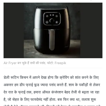
Air Fryer बन चुके हैं सभी की पसंद. फोटो: Freepik
डेली रूटिन किचन में आपने देखा होगा कि क्रेविंग को शांत करने के लिए
अकसर हम डीप फ्राई फूड ज्‍यादा पसंद करते हैं. शाम के पकौड़ों से लेकर
देर रात के फ्राई तक, हमारा ऑयल कंजंपशन बेहद तेजी से बढ़ता जा रहा
है, जो सेहत के लिए फायदेमंद नहीं होता. बस फिर क्‍या था, तलाश शुरू