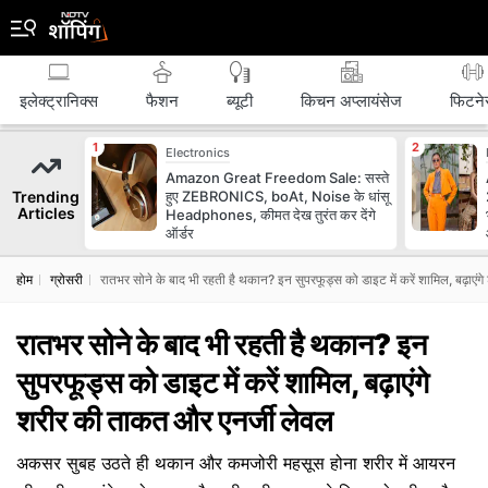
इलेक्ट्रानिक्स
फैशन
ब्‍यूटी
किचन अप्लायंसेज
फिटने
Electronics
Amazon Great Freedom Sale: सस्ते
Trending
हुए ZEBRONICS, boAt, Noise के धांसू
Articles
Headphones, कीमत देख तुरंत कर देंगे
ऑर्डर
होम
ग्रोसरी
रातभर सोने के बाद भी रहती है थकान? इन सुपरफूड्स को डाइट में करें शामिल, बढ़ाएं
रातभर सोने के बाद भी रहती है थकान? इन
सुपरफूड्स को डाइट में करें शामिल, बढ़ाएंगे
शरीर की ताकत और एनर्जी लेवल
अकसर सुबह उठते ही थकान और कमजोरी महसूस होना शरीर में आयरन