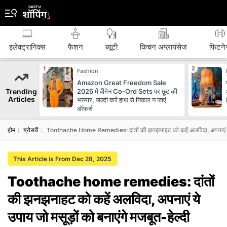
इलेक्ट्रानिक्स
फैशन
ब्‍यूटी
किचन अप्लायंसेज
फिटने
Fashion
Amazon Great Freedom Sale
Trending
2026 में वीमेन Co-Ord Sets पर छूट की
Articles
भरमार, जल्दी करें हाथ से निकल न जाएं
ऑफर्स
होम
ग्रोसरी
Toothache Home Remedies: दांतों की झनझनाहट को कहें अलविदा, अपनाएं ये उपाय
This Article is From Dec 28, 2025
Toothache home remedies: दांतों
की झनझनाहट को कहें अलविदा, अपनाएं ये
उपाय जो मसूड़ों को बनाएंगे मजबूत-हेल्‍दी