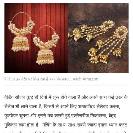
फेस्टिव इयररिंग पर मिल रहा है बंपर डिस्‍काउंट. फोटो: Amazon
वेडिंग सीजन कुछ ही दिनों में शुरू होने वाला है और अपने साथ कई तरह के
चैलेंज भी लाने वाला है, जिसमें से अपने लिए आउटफिट सेलेक्‍ट करना,
फुटवेयर चुनना और इनसे मैच करती हुई एक्‍सेसरीज निकालना, बेहद
मुश्किल काम होता है. मैचिंग के साथ-साथ सबसे ज्‍यादा हमारा ध्‍यान बजट