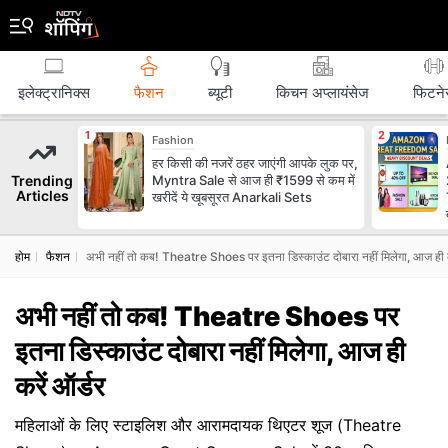
इलेक्ट्रानिक्स
फैशन
ब्‍यूटी
किचन अप्लायंसेज
फिटने
Fashion
हर किसी की नजरें ठहर जाएंगी आपके लुक पर,
Trending
Myntra Sale से आज ही ₹1599 से कम में
Articles
खरीदें ये खूबसूरत Anarkali Sets
होम
फैशन
अभी नहीं तो कब! Theatre Shoes पर इतना डिस्‍काउंट दोबारा नहीं मिलेगा, आज ही क
अभी नहीं तो कब! Theatre Shoes पर
इतना डिस्‍काउंट दोबारा नहीं मिलेगा, आज ही
करें ऑर्डर
महिलाओं के लिए स्टाइलिश और आरामदायक थिएटर शूज (Theatre