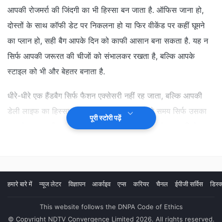
आपकी रोजमर्रा की जिंदगी का भी हिस्सा बन जाता है. ऑफिस जाना हो,
दोस्तों के साथ कॉफी डेट पर निकलना हो या फिर वीकेंड पर कहीं घूमने
का प्लान हो, सही बैग आपके दिन को काफी आसान बना सकता है. यह न
सिर्फ आपकी जरूरत की चीजों को संभालकर रखता है, बल्कि आपके
स्टाइल को भी और बेहतर बनाता है.
धीरे-धीरे एक हैंडबैग सिर्फ फैशन एक्सेसरी नहीं रह जाता, बल्कि आपकी
डेली लाइफ का हिस्सा बन जाता है. इसलिए बैग चुनते समय सिर्फ उसका
पूरी स्टोरी पढ़ें
लुक देखना काफी नहीं होता. लोगों को ऐसा बैग चाहिए जो अच्छा दिखे,
मजबूत हो, रोजाना के इस्तेमाल को आसानी से संभाल सके और लंबे समय
तक नया जैसा लगे.
हमारे बारे में
न्यूज लेटर
विज्ञापन
आर्काइव
एप्स
करियर
चैनल
ईपीजी सर्विस
डिस्क
This website follows the DNPA Code of Ethics
© Copyright NDTV Convergence Limited 2026. All rights reserved.