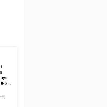
rt
g,
Days
 IP68,
off)