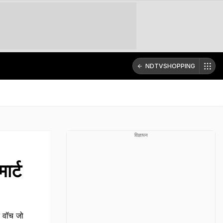
NDTVSHOPPING
विज्ञापन
र्ट
 वॉच जो