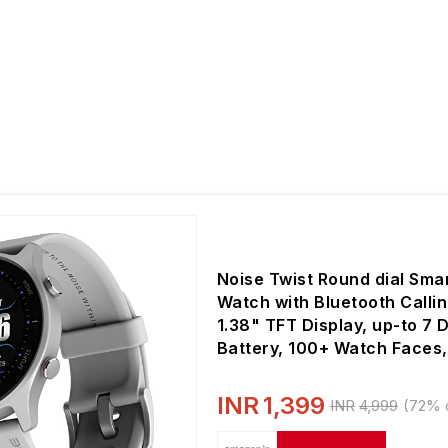
Noise Twist Round dial Sma
Watch with Bluetooth Callin
1.38" TFT Display, up-to 7 
Battery, 100+ Watch Faces,
Heart Rate Monitor, Sleep
Tracking (Silver Grey)
INR
1,399
INR
4,999
(72% 