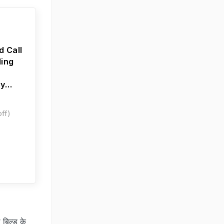
 Call
ling
ry
 100+
ff)
 बिल्ड के