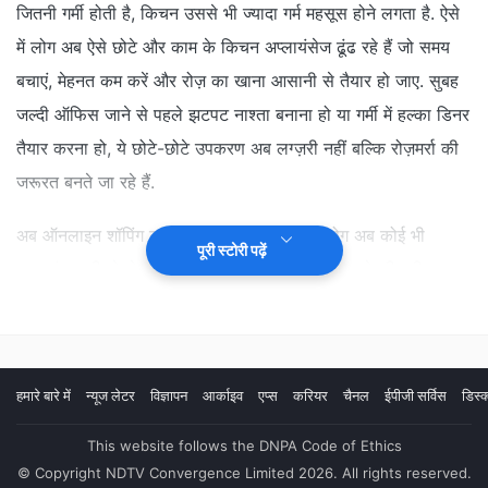
जितनी गर्मी होती है, किचन उससे भी ज्यादा गर्म महसूस होने लगता है. ऐसे
में लोग अब ऐसे छोटे और काम के किचन अप्लायंसेज ढूंढ रहे हैं जो समय
बचाएं, मेहनत कम करें और रोज़ का खाना आसानी से तैयार हो जाए. सुबह
जल्दी ऑफिस जाने से पहले झटपट नाश्ता बनाना हो या गर्मी में हल्का डिनर
तैयार करना हो, ये छोटे-छोटे उपकरण अब लग्ज़री नहीं बल्कि रोज़मर्रा की
जरूरत बनते जा रहे हैं.
अब ऑनलाइन शॉपिंग का तरीका भी बदल चुका है. लोग अब कोई भी
पूरी स्टोरी पढ़ें
अप्लायंस खरीदने से पहले उसकी बिजली खपत, काम करने की स्पीड,
फीचर्स और मेंटेनेंस सब कुछ ध्यान से देखते हैं. खासकर बजट में मिलने वाले
ऐसे प्रोडक्ट्स ज्यादा पसंद किए जा रहे हैं जो रोज़मर्रा की जरूरतों को पूरा
करें और जेब पर भी भारी न पड़ें. साथ ही, मल्टी-परपज़ यानी एक से ज्यादा
हमारे बारे में
न्यूज लेटर
विज्ञापन
आर्काइव
एप्स
करियर
चैनल
ईपीजी सर्विस
डिस्क
काम करने वाले अप्लायंसेज भी छोटे भारतीय किचन में काफी काम आ रहे
हैं.
This website follows the DNPA Code of Ethics
© Copyright NDTV Convergence Limited 2026. All rights reserved.