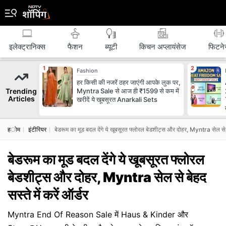
इलेक्ट्रानिक्स
फैशन
ब्‍यूटी
किचन अप्लायंसेज
फिटने
Fashion
हर किसी की नजरें ठहर जाएंगी आपके लुक पर,
Trending
Myntra Sale से आज ही ₹1599 से कम में
Articles
खरीदें ये खूबसूरत Anarkali Sets
होम
इंटीरियर
बेडरूम का मूड बदल देंगे ये खूबसूरत फ्लोरल बेडशीट्स और दोहर, Myntra सेल से बेह
बेडरूम का मूड बदल देंगे ये खूबसूरत फ्लोरल
बेडशीट्स और दोहर, Myntra सेल से बेहद
सस्ते में करें ऑर्डर
Myntra End Of Reason Sale में Haus & Kinder और