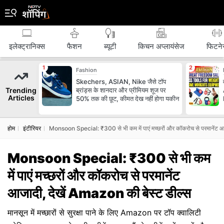
इलेक्ट्रानिक्स
फैशन
ब्‍यूटी
किचन अप्लायंसेज
फिटने
Fashion
Skechers, ASIAN, Nike जैसे टॉप
Trending
ब्रांड्स के शानदार और प्रीमियम शूज पर
Articles
50% तक की छूट, कीमत देख नहीं होगा यकीन
होम
इंटीरियर
Monsoon Special: ₹300 से भी कम में पाएं मच्छरों और कॉकरोच से परमानेंट आ
Monsoon Special: ₹300 से भी कम
में पाएं मच्छरों और कॉकरोच से परमानेंट
आजादी, देखें Amazon की बेस्ट डील्स
मानसून में मच्‍छारों से सुरक्षा पाने के लिए Amazon पर टॉप क्वालिटी