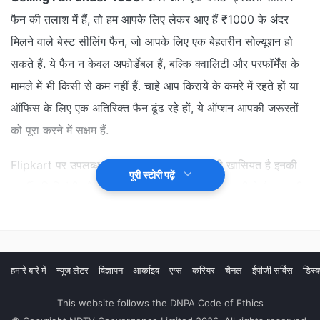
फैन की तलाश में हैं, तो हम आपके लिए लेकर आए हैं ₹1000 के अंदर
मिलने वाले बेस्ट सीलिंग फैन, जो आपके लिए एक बेहतरीन सोल्यूशन हो
सकते हैं. ये फैन न केवल अफोर्डेबल हैं, बल्कि क्वालिटी और परफॉर्मेंस के
मामले में भी किसी से कम नहीं हैं. चाहे आप किराये के कमरे में रहते हों या
ऑफिस के लिए एक अतिरिक्त फैन ढूंढ रहे हों, ये ऑप्शन आपकी जरूरतों
को पूरा करने में सक्षम हैं.
Flipkart पर उपलब्ध इन सीलिंग फैन की सबसे बड़ी खासियत है इनकी
पूरी स्टोरी पढ़ें
एनर्जी एफिशिएंसी और कॉम्पैक्ट डिज़ाइन. कम वोल्टेज पर भी ये फैन अच्छी
हवा देते हैं और बिजली की खपत भी कम करते हैं, जिससे आपके बिजली
बिल पर भी असर नहीं पड़ता. कई मॉडल्स में आपको 3-ब्लेड डिज़ाइन, हाई-
स्पीड मोटर और स्टाइलिश फिनिश जैसे फीचर्स भी मिलते हैं, जो इस बजट
हमारे बारे में
न्यूज लेटर
विज्ञापन
आर्काइव
एप्स
करियर
चैनल
ईपीजी सर्विस
डिस्क
में एक शानदार डील साबित होते हैं.
This website follows the DNPA Code of Ethics