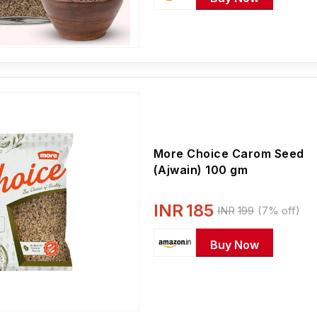
More Choice Carom Seed
(Ajwain) 100 gm
INR
185
INR
199
(7% off)
Buy Now