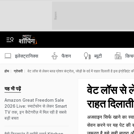
विज्ञापन
इलेक्ट्रानिक्स
फैशन
ब्‍यूटी
किचन
होम
ग्रोसरी
वेट लॉस से लेकर ब्लड प्रेशर कंट्रोल, जोड़ों के दर्द में राहत दिलाती है इस इंग्रेडिएंट 
वेट लॉस से ले
यह भी पढ़ें
राहत दिलाती 
Amazon Great Freedom Sale
2026 Live: स्मार्टफोन से लेकर Smart
TV तक, इन कैटेगरीज़ में मिल रही है सबसे
अजवाइन सिर्फ खाने का स्वा
बड़ी बचत
सेवन करने पर यह पेट की सम
जरूरत है इसे सही मात्रा औ
हैवी डिस्काउंट में खरीदें स्मार्ट Kitchen