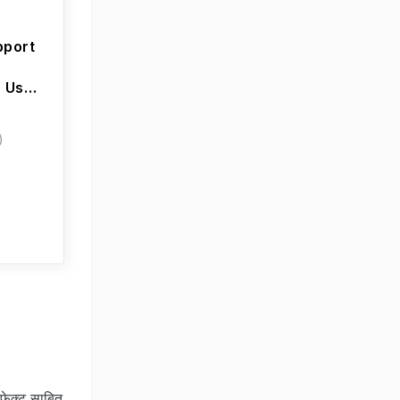
x
pport
r Use |
r
)
फेक्‍ट साबित