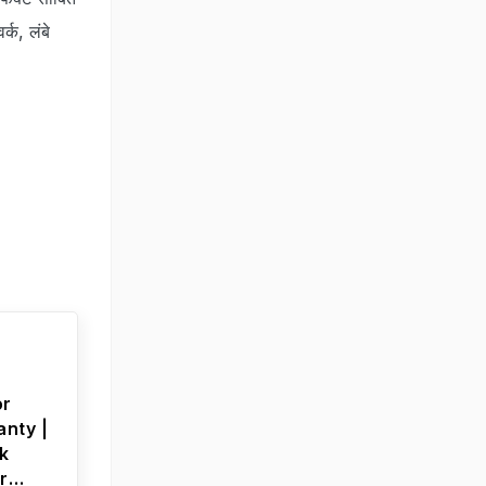
्क, लंबे
or
anty |
k
r