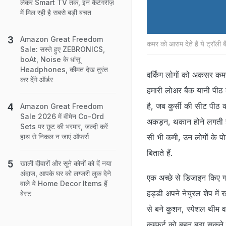
लेकर Smart TV तक, इन कैटेगरीज़
में मिल रही है सबसे बड़ी बचत
Amazon Great Freedom
कमर को आराम देते हैं ये ट्रॉल
Sale: सस्ते हुए ZEBRONICS,
boAt, Noise के धांसू
Headphones, कीमत देख तुरंत
वर्किंग लोगों को अकसर कम
कर देंगे ऑर्डर
हमारी लोअर बैक यानी पीठ 
है, जब कुर्सी की सीट पीठ क
Amazon Great Freedom
Sale 2026 में वीमेन Co-Ord
अकड़न, थकान होने लगती है औ
Sets पर छूट की भरमार, जल्दी करें
सी भी कमी, उन लोगों के 
हाथ से निकल न जाएं ऑफर्स
बिताते हैं.
खाली दीवारों और सूने कोनों को दें नया
अंदाज, आपके घर को लग्जरी लुक देने
एक अच्छे से डिजाइन किए 
वाले ये Home Decor Items हैं
हड्डी अपने नेचुरल शेप में
बेस्ट
से बने कुशन, स्‍पेशल थीम व
कम्फर्ट को बहुत बढ़ा सकते