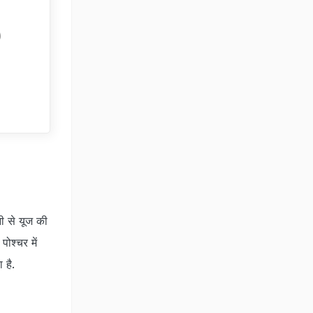
ief -
)
ी से यूज की
श्‍चर में
 है.