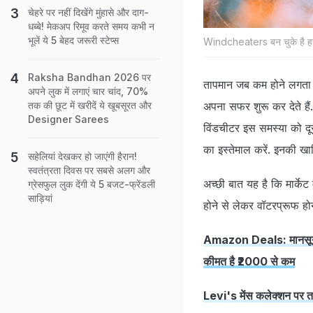
चेहरे पर नहीं दिखेंगे मुंहासे और दाग-
धब्बे! मेकअप रिमूव करते समय कभी न
भूलें ये 5 बेहद जरूरी स्टेप्स
Windcheaters बन चुके है ह
Raksha Bandhan 2026 पर
तापमान जब कम होने लगता ह
अपने लुक में लगाएं चार चांद, 70%
अपना सफर शुरू कर देते हैं.
तक की छूट में खरीदें ये खूबसूरत और
Designer Sarees
विंडचीटर इस समस्‍या को दू
का इस्तेमाल करें. इनकी खा
सहेलियां देखकर हो जाएंगी हैरान!
स्वतंत्रता दिवस पर सबसे अलग और
अच्‍छी बात यह है कि मार्केट
ग्रेसफुल लुक देंगी ये 5 बजट-फ्रेंडली
साड़ियां
होने से लेकर वॉटरप्रूफ हो
Amazon Deals: मानसून 
कीमत है ₹2000 से कम
Levi's मेंस कलेक्शन पर तग