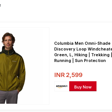
न
Columbia Men Omni-Shade
Discovery Loop Windcheate
Green, L, Hiking | Trekking |
Running | Sun Protection
INR
2,599
Buy Now