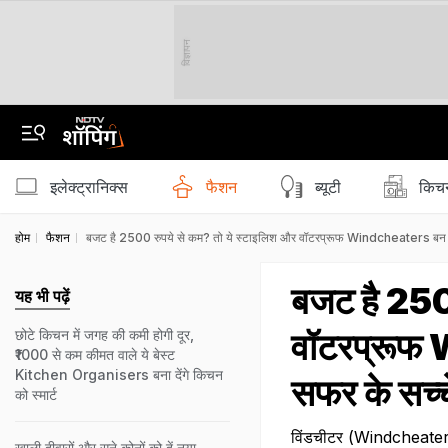
विज्ञापन
इलेक्ट्रानिक्स
फैशन
ब्‍यूटी
किचन
होम
फैशन
बजट है 2500 रुपये से कम? तो ये स्टाइलिश और वॉटरप्रूफ Windcheaters बन स
बजट है 250
यह भी पढ़ें
वॉटरप्रूफ
छोटे किचन में जगह की कमी होगी दूर,
₹1000 से कम कीमत वाले ये बेस्ट
Kitchen Organisers बना देंगे किचन
सफर के सच्च
को स्मार्ट
विंडचीटर (Windcheaters ) 
खाली दीवारों और सूने कोनों को दें नया