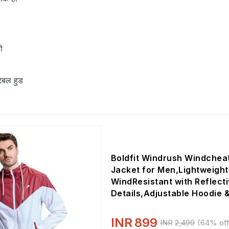
ी
टेबल हुड
Boldfit Windrush Windchea
Jacket for Men,Lightweight
WindResistant with Reflect
Details,Adjustable Hoodie 
Elastic Hem,Relaxed Fit-Sty
Windbreaker for Outdoor,B
INR
899
INR
2,499
(64% off
& Daily Wear,XL