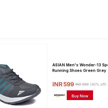
ASIAN Men's Wonder-13 Sp
Running Shoes Green Grey
INR
599
INR
999
(40% off)
Buy Now