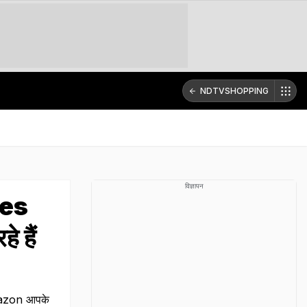
NDTVSHOPPING
विज्ञापन
oes
े हैं
 Amazon आपके