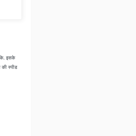
सके. इसके
 की स्‍पीड