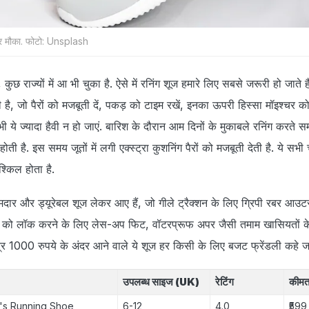
दार मौका. फोटो: Unsplash
छ राज्‍यों में आ भी चुका है. ऐसे में रनिंग शूज हमारे लिए सबसे जरूरी हो जाते ह
 है, जो पैरों को मजबूती दें, पकड़ को टाइम रखें, इनका ऊपरी हिस्‍सा मॉइश्‍चर 
भी ये ज्‍यादा हैवी न हो जाएं. बारिश के दौरान आम दिनों के मुकाबले रनिंग करत
 है. इस समय जूतों में लगी एक्‍स्‍ट्रा कुशनिंग पैरों को मजबूती देती है. ये सभी 
 मुश्किल होता है.
मदार और ड्यूरेबल शूज लेकर आए हैं, जो गीले ट्रैक्शन के लिए ग्रिपी रबर आउ
 को लॉक करने के लिए लेस-अप फिट, वॉटरप्रूफ अपर जैसी तमाम खासियतों 
ात्र 1000 रुपये के अंदर आने वाले ये शूज हर किसी के लिए बजट फ्रेंडली कहे जा
उपलब्‍ध साइज (UK)
रेटिंग
कीम
's Running Shoe
6-12
4.0
₹599