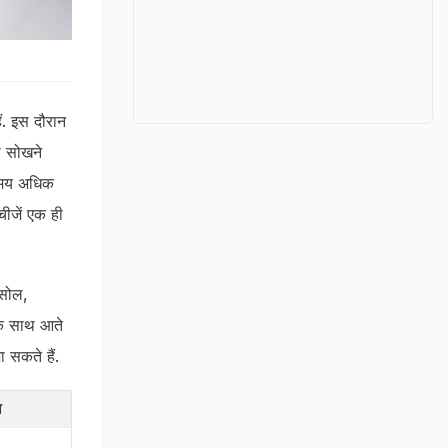
ैं. इस दौरान
को सोखने
े समय अधिक
चीजें एक ही
टसोल,
के साथ आते
 सकते हैं.
त