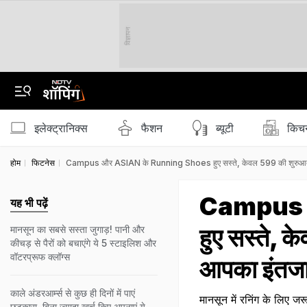
विज्ञापन
इलेक्ट्रानिक्स
फैशन
ब्‍यूटी
किचन
होम
फिटनेस
Campus और ASIAN के Running Shoes हुए सस्‍ते, केवल ₹599 की शुरुआती 
Campus 
यह भी पढ़ें
हुए सस्‍ते, 
मानसून का सबसे सस्ता जुगाड़! पानी और
कीचड़ से पैरों को बचाएंगे ये 5 स्टाइलिश और
वॉटरप्रूफ क्लॉग्स
आपका इंतज
काले अंडरआर्म्स से कुछ ही दिनों में पाएं
मानसून में रनिंग के लिए ज
छुटकारा, बिना ज्यादा खर्च किए अपनाएं ये