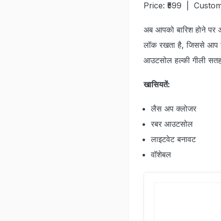
Price: ₹599 | Custom
अब आपको बारिश होने पर अपन
लॉक रखता है, जिससे आप ग
आउटसोल हल्‍की गीली सतह 
खासियतें:
लैस अप क्‍लोजर
रबर आउटसोल
लाइटवेट बनावट
वॉशेबल