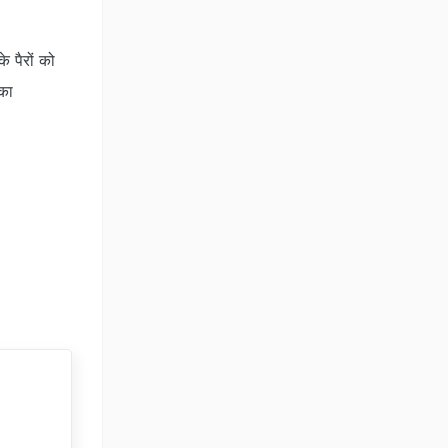
 पैरों को
का
e