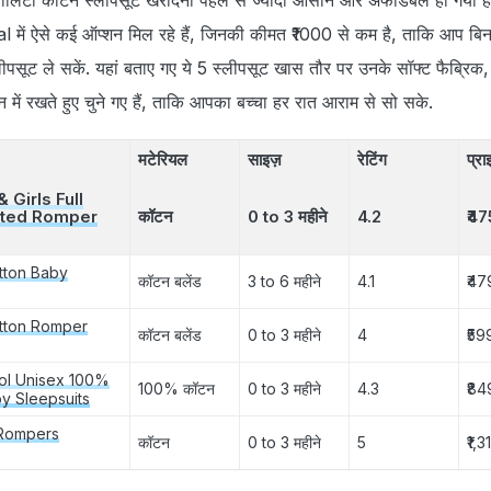
ं ऐसे कई ऑप्शन मिल रहे हैं, जिनकी कीमत ₹1000 से कम है, ताकि आप बिना 
 स्लीपसूट ले सकें. यहां बताए गए ये 5 स्लीपसूट खास तौर पर उनके सॉफ्ट फैब्रि
ें रखते हुए चुने गए हैं, ताकि आपका बच्चा हर रात आराम से सो सके.
मटेरियल
साइज़
रेटिंग
प्र
Girls Full
oted Romper
कॉटन
0 to 3 महीने
4.2
₹47
tton Baby
कॉटन बलेंड
3 to 6 महीने
4.1
₹47
tton Romper
कॉटन बलेंड
0 to 3 महीने
4
₹59
ol Unisex 100%
100% कॉटन
0 to 3 महीने
4.3
₹84
by Sleepsuits
Rompers
कॉटन
0 to 3 महीने
5
₹1,3