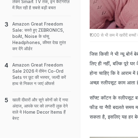
लेकर Smart TV तक, इन कैटेगरीज़
में मिल रही है सबसे बड़ी बचत
Amazon Great Freedom
Sale: सस्ते हुए ZEBRONICS,
₹1000 से भी कम में खरीदें बच्
boAt, Noise के धांसू
Headphones, कीमत देख तुरंत
कर देंगे ऑर्डर
जिस किसी ने भी न्यू बोर्न ब
लिए ही नहीं, बल्कि पूरे घर 
Amazon Great Freedom
Sale 2026 में वीमेन Co-Ord
होना चाहिए कि वे आराम में 
Sets पर छूट की भरमार, जल्दी करें
अच्छा स्लीपसूट काम आता ह
हाथ से निकल न जाएं ऑफर्स
सॉफ्ट कॉटन के स्लीपसूट बच्च
खाली दीवारों और सूने कोनों को दें नया
अंदाज, आपके घर को लग्जरी लुक देने
फीड या नैपी बदलते समय मा
वाले ये Home Decor Items हैं
सकता है, इसलिए यह हर बेबी
बेस्ट