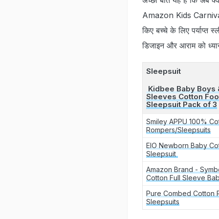
Amazon Kids Carnival मे
किए बच्चे के लिए पर्याप्त
डिजाइन और आराम को ध्यान म
Sleepsuit
Kidbee Baby Boys & 
Sleeves Cotton Fo
Sleepsuit Pack of 3
Smiley APPU 100% Co
Rompers/Sleepsuits
EIO Newborn Baby Co
Sleepsuit
Amazon Brand - Symb
Cotton Full Sleeve Ba
Pure Combed Cotton 
Sleepsuits