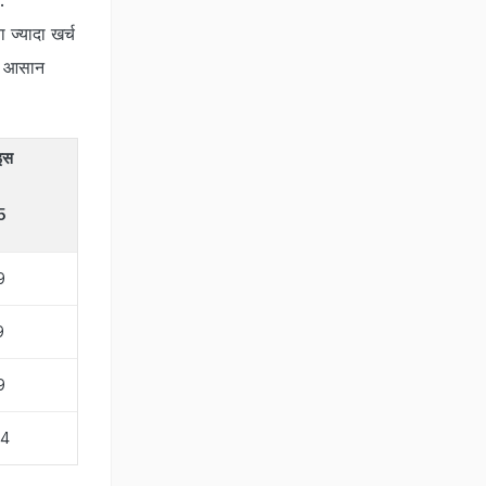
ज्यादा खर्च
क, आसान
ाइस
5
9
9
9
14