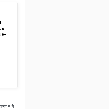
ll
per
ue-
)
वजह से ये