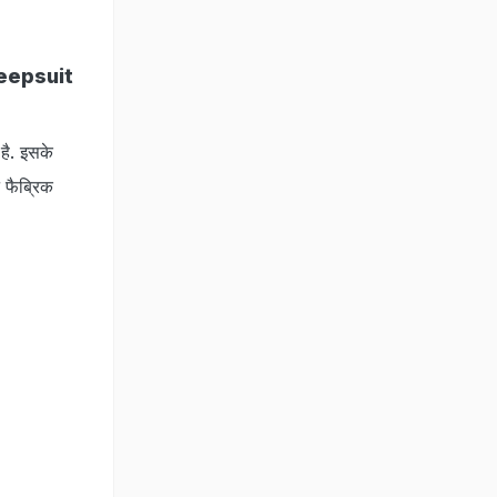
eepsuit
है. इसके
न फैब्रिक